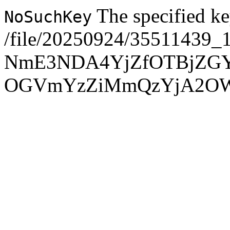
The specified ke
NoSuchKey
/file/20250924/35511439_
NmE3NDA4YjZfOTBjZG
OGVmYzZiMmQzYjA2O